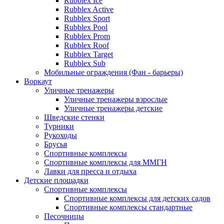
Rubblex Ice
Rubblex Active
Rubblex Sport
Rubblex Pool
Rubblex Prom
Rubblex Roof
Rubblex Target
Rubblex Sub
Мобильные ограждения (Фан - барьеры)
Воркаут
Уличные тренажеры
Уличные тренажеры взрослые
Уличные тренажеры детские
Шведские стенки
Турники
Рукоходы
Брусья
Спортивные комплексы
Спортивные комплексы для ММГН
Лавки для пресса и отдыха
Детские площадки
Спортивные комплексы
Спортивные комплексы для детских садов
Спортивные комплексы стандартные
Песочницы