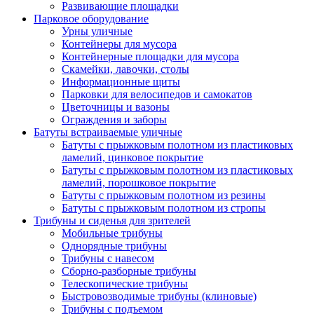
Развивающие площадки
Парковое оборудование
Урны уличные
Контейнеры для мусора
Контейнерные площадки для мусора
Скамейки, лавочки, столы
Информационные щиты
Парковки для велосипедов и самокатов
Цветочницы и вазоны
Ограждения и заборы
Батуты встраиваемые уличные
Батуты с прыжковым полотном из пластиковых
ламелий, цинковое покрытие
Батуты с прыжковым полотном из пластиковых
ламелий, порошковое покрытие
Батуты с прыжковым полотном из резины
Батуты с прыжковым полотном из стропы
Трибуны и сиденья для зрителей
Мобильные трибуны
Однорядные трибуны
Трибуны с навесом
Сборно-разборные трибуны
Телескопические трибуны
Быстровозводимые трибуны (клиновые)
Трибуны с подъемом