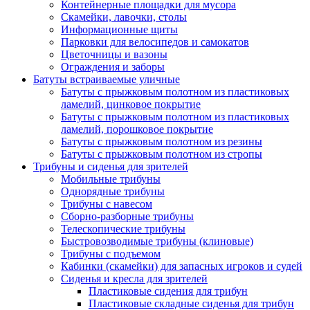
Контейнерные площадки для мусора
Скамейки, лавочки, столы
Информационные щиты
Парковки для велосипедов и самокатов
Цветочницы и вазоны
Ограждения и заборы
Батуты встраиваемые уличные
Батуты с прыжковым полотном из пластиковых
ламелий, цинковое покрытие
Батуты с прыжковым полотном из пластиковых
ламелий, порошковое покрытие
Батуты с прыжковым полотном из резины
Батуты с прыжковым полотном из стропы
Трибуны и сиденья для зрителей
Мобильные трибуны
Однорядные трибуны
Трибуны с навесом
Сборно-разборные трибуны
Телескопические трибуны
Быстровозводимые трибуны (клиновые)
Трибуны с подъемом
Кабинки (скамейки) для запасных игроков и судей
Сиденья и кресла для зрителей
Пластиковые сидения для трибун
Пластиковые складные сиденья для трибун