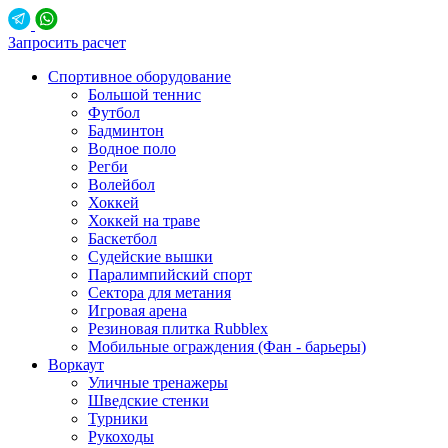
Запросить расчет
Спортивное оборудование
Большой теннис
Футбол
Бадминтон
Водное поло
Регби
Волейбол
Хоккей
Хоккей на траве
Баскетбол
Судейские вышки
Паралимпийский спорт
Сектора для метания
Игровая арена
Резиновая плитка Rubblex
Мобильные ограждения (Фан - барьеры)
Воркаут
Уличные тренажеры
Шведские стенки
Турники
Рукоходы