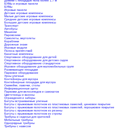
Домики с площадью пола более 1,7 м
БУМы и игровые панели
БУМы
Игровые панели
Детские игровые комплексы
Малые детские игровые комплексы
Средние детские игровые комплексы
Большие детские игровые комплексы
Транспорт
Автобусы
Машинки
Паровозики
Самолеты, вертолеты
Кораблики
Дорожные знаки
Игровые модули
Полоса препятствий
Канатные комплексы
Спортивное оборудование для детей
Спортивное оборудование для детских садов
Спортивное оборудование стандартное
Игровое оборудование для маломобильных групп
Развивающие площадки
Парковое оборудование
Урны уличные
Контейнеры для мусора
Контейнерные площадки для мусора
Скамейки, лавочки, столы
Информационные щиты
Парковки для велосипедов и самокатов
Цветочницы и вазоны
Ограждения и заборы
Батуты встраиваемые уличные
Батуты с прыжковым полотном из пластиковых ламелий, цинковое покрытие
Батуты с прыжковым полотном из пластиковых ламелий, порошковое покрытие
Батуты с прыжковым полотном из резины
Батуты с прыжковым полотном из стропы
Трибуны и сиденья для зрителей
Мобильные трибуны
Однорядные трибуны
Трибуны с навесом