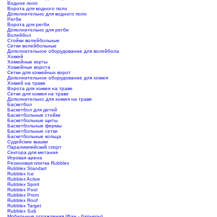
Водное поло
Ворота для водного поло
Дополнительно для водного поло
Регби
Ворота для регби
Дополнительно для регби
Волейбол
Стойки волейбольные
Сетки волейбольные
Дополнительное оборудование для волейбола
Хоккей
Хоккейные корты
Хоккейные ворота
Сетки для хоккейных ворот
Дополнительное оборудование для хоккея
Хоккей на траве
Ворота для хоккея на траве
Сетки для хоккея на траве
Дополнительно для хоккея на траве
Баскетбол
Баскетбол для детей
Баскетбольные стойки
Баскетбольные щиты
Баскетбольные фермы
Баскетбольные сетки
Баскетбольные кольца
Судейские вышки
Паралимпийский спорт
Сектора для метания
Игровая арена
Резиновая плитка Rubblex
Rubblex Standart
Rubblex Ice
Rubblex Active
Rubblex Sport
Rubblex Pool
Rubblex Prom
Rubblex Roof
Rubblex Target
Rubblex Sub
Мобильные ограждения (Фан - барьеры)