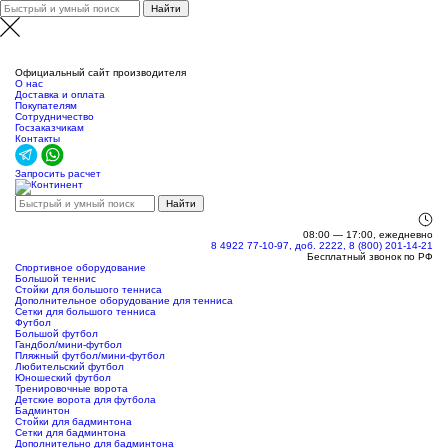
Уфа
Официальный сайт производителя
О нас
Доставка и оплата
Покупателям
Сотрудничество
Госзаказчикам
Контакты
Запросить расчет
08:00 — 17:00, ежедневно
8 4922 77-10-97, доб. 2222, 8 (800) 201-14-21
Бесплатный звонок по РФ
Спортивное оборудование
Большой теннис
Стойки для большого тенниса
Дополнительное оборудование для тенниса
Сетки для большого тенниса
Футбол
Большой футбол
Гандбол/мини-футбол
Пляжный футбол/мини-футбол
Любительский футбол
Юношеский футбол
Тренировочные ворота
Детские ворота для футбола
Бадминтон
Стойки для бадминтона
Сетки для бадминтона
Дополнительно для бадминтона