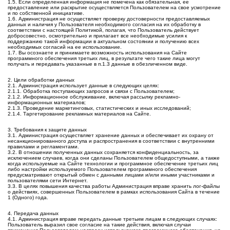
1.5. Если определенная информация не помечена как обязательная, ее
предоставление или раскрытие осуществляется Пользователем на свое усмотрение
и по собственной инициативе.
1.6. Администрация не осуществляет проверку достоверности предоставляемых
данных и наличия у Пользователя необходимого согласия на их обработку в
соответствии с настоящей Политикой, полагая, что Пользователь действует
добросовестно, осмотрительно и прилагает все необходимые усилия к
поддержанию такой информации в актуальном состоянии и получению всех
необходимых согласий на ее использование.
1.7. Вы осознаете и принимаете возможность использования на Сайте
программного обеспечения третьих лиц, в результате чего такие лица могут
получать и передавать указанные в п.1.3 данные в обезличенном виде.
2. Цели обработки данных
2.1. Администрация использует данные в следующих целях:
2.1.1. Обработка поступающих запросов и связи с Пользователем;
2.1.2. Информационное обслуживание, включая рассылку рекламно-
информационных материалов;
2.1.3. Проведение маркетинговых, статистических и иных исследований;
2.1.4. Таргетирование рекламных материалов на Сайте.
3. Требования к защите данных
3.1. Администрация осуществляет хранение данных и обеспечивает их охрану от
несанкционированного доступа и распространения в соответствии с внутренними
правилами и регламентами.
3.2. В отношении полученных данных сохраняется конфиденциальность, за
исключением случаев, когда они сделаны Пользователем общедоступными, а также
когда используемые на Сайте технологии и программное обеспечение третьих лиц
либо настройки используемого Пользователем программного обеспечения
предусматривают открытый обмен с данными лицами и/или иными участниками и
пользователями сети Интернет.
3.3. В целях повышения качества работы Администрация вправе хранить лог-файлы
о действиях, совершенных Пользователем в рамках использования Сайта в течение
1 (Одного) года.
4. Передача данных
4.1. Администрация вправе передать данные третьим лицам в следующих случаях:
Пользователь выразил свое согласие на такие действия, включая случаи