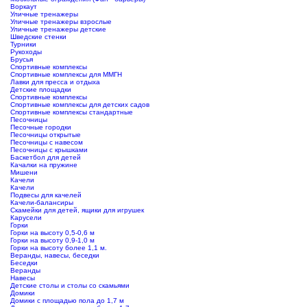
Воркаут
Уличные тренажеры
Уличные тренажеры взрослые
Уличные тренажеры детские
Шведские стенки
Турники
Рукоходы
Брусья
Спортивные комплексы
Спортивные комплексы для ММГН
Лавки для пресса и отдыха
Детские площадки
Спортивные комплексы
Спортивные комплексы для детских садов
Спортивные комплексы стандартные
Песочницы
Песочные городки
Песочницы открытые
Песочницы с навесом
Песочницы с крышками
Баскетбол для детей
Качалки на пружине
Мишени
Качели
Качели
Подвесы для качелей
Качели-балансиры
Скамейки для детей, ящики для игрушек
Карусели
Горки
Горки на высоту 0,5-0,6 м
Горки на высоту 0,9-1,0 м
Горки на высоту более 1,1 м.
Веранды, навесы, беседки
Беседки
Веранды
Навесы
Детские столы и столы со скамьями
Домики
Домики с площадью пола до 1,7 м