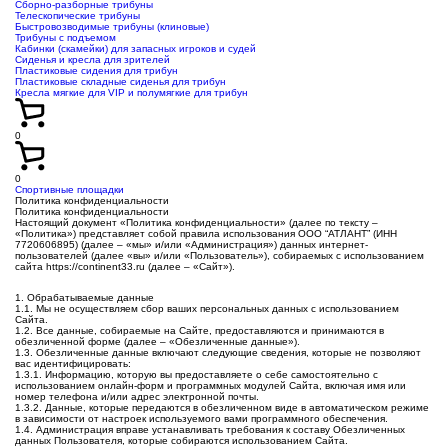
Сборно-разборные трибуны
Телескопические трибуны
Быстровозводимые трибуны (клиновые)
Трибуны с подъемом
Кабинки (скамейки) для запасных игроков и судей
Сиденья и кресла для зрителей
Пластиковые сидения для трибун
Пластиковые складные сиденья для трибун
Кресла мягкие для VIP и полумягкие для трибун
0
0
Спортивные площадки
Политика конфиденциальности
Политика конфиденциальности
Настоящий документ «Политика конфиденциальности» (далее по тексту –
«Политика») представляет собой правила использования ООО “АТЛАНТ” (ИНН
7720606895) (далее – «мы» и/или «Администрация») данных интернет-
пользователей (далее «вы» и/или «Пользователь»), собираемых с использованием
сайта https://continent33.ru (далее – «Сайт»).
1. Обрабатываемые данные
1.1. Мы не осуществляем сбор ваших персональных данных с использованием
Сайта.
1.2. Все данные, собираемые на Сайте, предоставляются и принимаются в
обезличенной форме (далее – «Обезличенные данные»).
1.3. Обезличенные данные включают следующие сведения, которые не позволяют
вас идентифицировать:
1.3.1. Информацию, которую вы предоставляете о себе самостоятельно с
использованием онлайн-форм и программных модулей Сайта, включая имя или
номер телефона и/или адрес электронной почты.
1.3.2. Данные, которые передаются в обезличенном виде в автоматическом режиме
в зависимости от настроек используемого вами программного обеспечения.
1.4. Администрация вправе устанавливать требования к составу Обезличенных
данных Пользователя, которые собираются использованием Сайта.