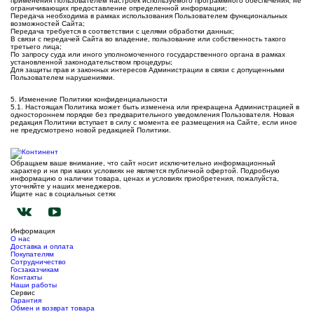
применения Пользователем настроек используемого программного обеспечения, не
ограничивающих предоставление определенной информации;
Передача необходима в рамках использования Пользователем функциональных
возможностей Сайта;
Передача требуется в соответствии с целями обработки данных;
В связи с передачей Сайта во владение, пользование или собственность такого
третьего лица;
По запросу суда или иного уполномоченного государственного органа в рамках
установленной законодательством процедуры;
Для защиты прав и законных интересов Администрации в связи с допущенными
Пользователем нарушениями.
5. Изменение Политики конфиденциальности
5.1. Настоящая Политика может быть изменена или прекращена Администрацией в
одностороннем порядке без предварительного уведомления Пользователя. Новая
редакция Политики вступает в силу с момента ее размещения на Сайте, если иное
не предусмотрено новой редакцией Политики.
Обращаем ваше внимание, что сайт носит исключительно информационный
характер и ни при каких условиях не является публичной офертой. Подробную
информацию о наличии товара, ценах и условиях приобретения, пожалуйста,
уточняйте у наших менеджеров.
Ищите нас в социальных сетях
Информация
О нас
Доставка и оплата
Покупателям
Сотрудничество
Госзаказчикам
Контакты
Наши работы
Сервис
Гарантия
Обмен и возврат товара